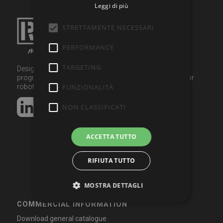
Leggi di più
STRETTAMENTE NECESSARI
PERFORMANCE
TARGETING
Design and production of electronic equipment,
programming languages, development environments for
robotics and motion control.
FUNZIONALITÀ
NON CLASSIFICATI
ACCETTA TUTTO
RIFIUTA TUTTO
MOSTRA DETTAGLI
COMMERCIAL INFORMATION
Download general catalogue
Strettamente necessari
Performance