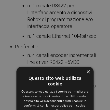
n. 1 canale RS422 per
l’interfacciamento a dispositivi
Robox di programmazione e/o
interfaccia operatore
n. 1 canale Ethernet 10Mbit/sec
Periferiche:
n. 4 canali encoder incrementali
line driver RS422 +5VDC
×
n. 4 canali input digitali, opto-
Questo sito web utilizza
disaccoppiati, logica positiva,
cookie
24VDC, per lettura micro di zero
Questo sito web utilizza i cookie per migliorare
n. 32 canali input digitali, opto-
la tua esperienza di navigazione. Utilizzando il
nostro sito web acconsenti a tutti i cookie in
disaccopiati, logica positiva,
conformità con la nostra policy per i cookie.
24VDC, di cui 1 generante