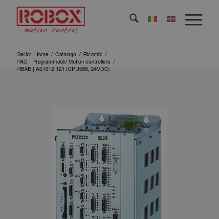
Sei in:
Home
/
Catalogo
/
Ricambi
/
PAC - Programmable Motion controllers
/
RBXE | AS1012.121 (CPU586, 24VDC)