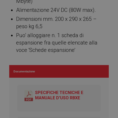
Mbyte)
Targeting
Funzionalità
Alimentazione 24V DC (80W max).
Non classificati
Dimensioni mm. 200 x 290 x 265 –
I cookie strettamente necessari consentono le
peso kg 6,5
funzionalità principali del sito web come
l'accesso dell'utente e la gestione dell'account. Il
sito web non può essere utilizzato correttamente
Puo’ alloggiare n. 1 scheda di
senza i cookie strettamente necessari.
espansione fra quelle elencate alla
PROVIDER
/
NOME
SCADENZA
DESCRIZ
voce ‘Schede espansione’
DOMINIO
_GRECAPTCHA
6 mesi
Google
Google LLC
reCAPTCHA
www.google.com
imposta un
cookie
Documentazione
necessario
(_GRECAPT
quando vie
eseguito al
scopo di fo
la sua anali
SPECIFICHE TECNICHE E
rischi.
MANUALE D'USO RBXE